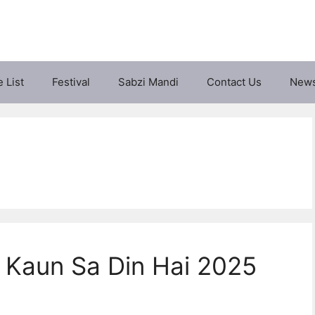
e List
Festival
Sabzi Mandi
Contact Us
New
aj Kaun Sa Din Hai 2025