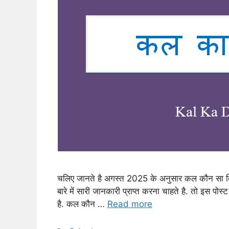
चलिए जानते है अगस्त 2025 के अनुसार कल कौन सा दिन
बारे में सारी जानकारी प्राप्त करना चाहते है. तो इस पोस्
है. कल कौन …
Read more