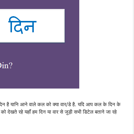
 है यानि आने वाले कल को क्या वार/डे है. यदि आप कल के दिन के
ट को देखते रहे यहाँ हम दिन या वार से जुड़ी सभी डिटेल बताने जा रहे