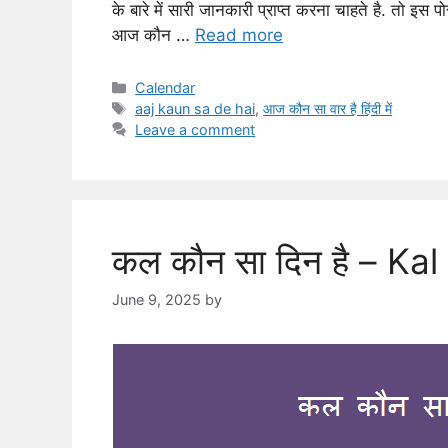
के बारे में सारी जानकारी प्राप्त करना चाहते है. तो इस प
आज कौन …
Read more
Categories
Calendar
Tags
aaj kaun sa de hai
,
आज कौन सा वार है हिंदी में
Leave a comment
कल कौन सा दिन है – K
June 9, 2025
by