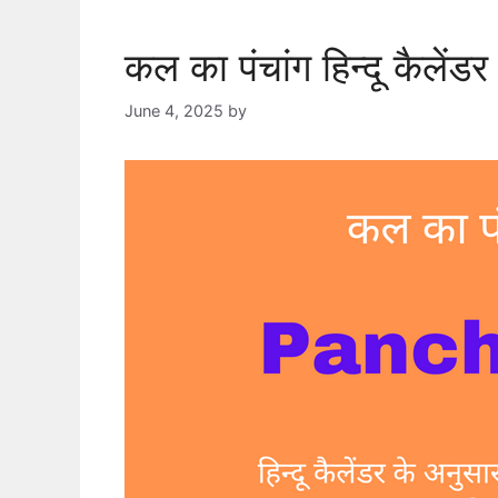
कल का पंचांग हिन्दू कै
June 4, 2025
by