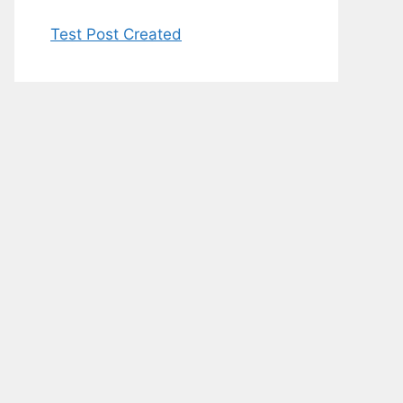
Test Post Created