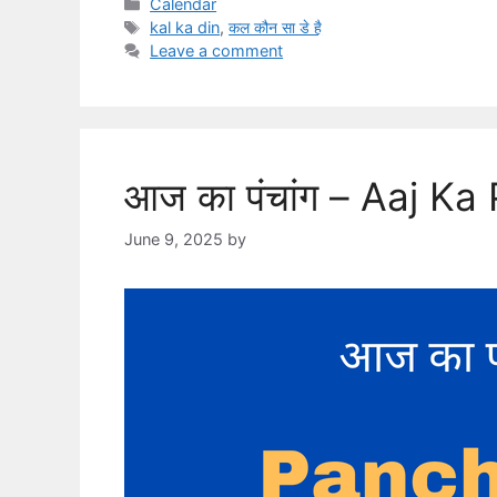
Categories
Calendar
Tags
kal ka din
,
कल कौन सा डे है
Leave a comment
आज का पंचांग – Aaj K
June 9, 2025
by