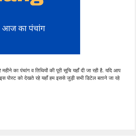
 महीने का पंचांग व तिथियों की पूरी सूचि यहाँ दी जा रही है. यदि आप
तो इस पोस्ट को देखते रहे यहाँ हम इससे जुड़ी सभी डिटेल बताने जा रहे