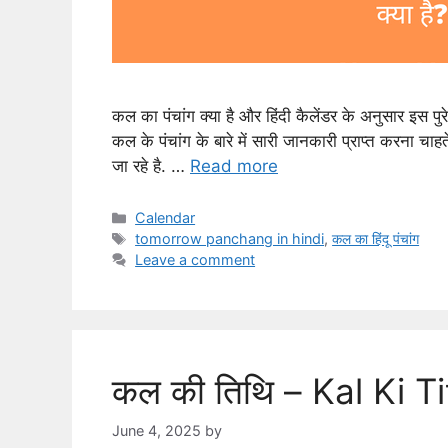
कल का पंचांग क्या है और हिंदी कैलेंडर के अनुसार इस पुरे
कल के पंचांग के बारे में सारी जानकारी प्राप्त करना चाह
जा रहे है. …
Read more
Categories
Calendar
Tags
tomorrow panchang in hindi
,
कल का हिंदू पंचांग
Leave a comment
कल की तिथि – Kal Ki Ti
June 4, 2025
by